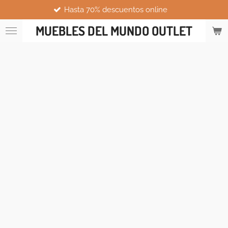
Hasta 70% descuentos online
Ir
al
MUEBLES DEL MUNDO OUTLET
contenido
principal