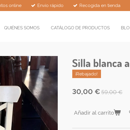
tos online
Envío rápido
Recogida en tienda
QUIÉNES SOMOS
CATÁLOGO DE PRODUCTOS
BLO
Silla blanca 
¡Rebajado!
30,00 €
59,00 €
Añadir al carrito